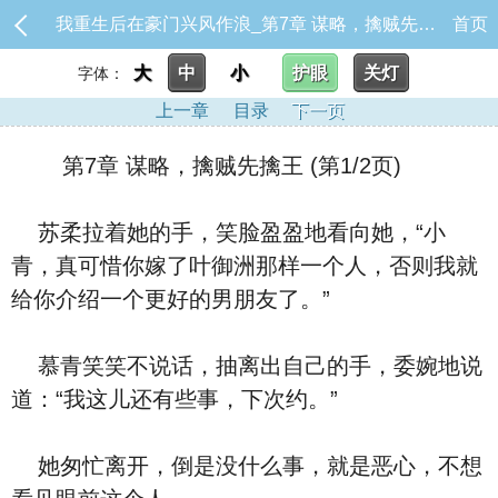
我重生后在豪门兴风作浪_第7章 谋略，擒贼先擒王
首页
大
中
小
护眼
关灯
字体：
上一章
目录
下一页
第7章 谋略，擒贼先擒王 (第1/2页)
苏柔拉着她的手，笑脸盈盈地看向她，“小
青，真可惜你嫁了叶御洲那样一个人，否则我就
给你介绍一个更好的男朋友了。”
慕青笑笑不说话，抽离出自己的手，委婉地说
道：“我这儿还有些事，下次约。”
她匆忙离开，倒是没什么事，就是恶心，不想