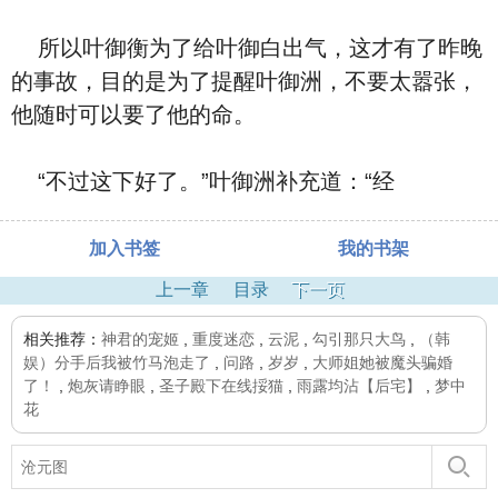
所以叶御衡为了给叶御白出气，这才有了昨晚
的事故，目的是为了提醒叶御洲，不要太嚣张，
他随时可以要了他的命。
“不过这下好了。”叶御洲补充道：“经
加入书签
我的书架
上一章
目录
下一页
相关推荐：
神君的宠姬
,
重度迷恋
,
云泥
,
勾引那只大鸟
,
（韩
娱）分手后我被竹马泡走了
,
问路
,
岁岁
,
大师姐她被魔头骗婚
了！
,
炮灰请睁眼
,
圣子殿下在线挼猫
,
雨露均沾【后宅】
,
梦中
花