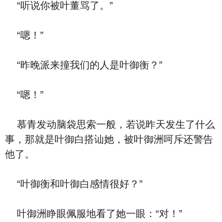
“听说你被叶董骂了。”
“嗯！”
“昨晚派来撞我们的人是叶御衡？”
“嗯！”
慕青发动脑袋思索一般，若说昨天发生了什么
事，那就是叶御白搭讪她，被叶御洲呵斥还警告
他了。
“叶御衡和叶御白感情很好？”
叶御洲睁眼佩服地看了她一眼：“对！”