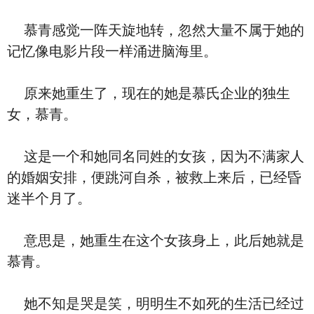
慕青感觉一阵天旋地转，忽然大量不属于她的
记忆像电影片段一样涌进脑海里。
原来她重生了，现在的她是慕氏企业的独生
女，慕青。
这是一个和她同名同姓的女孩，因为不满家人
的婚姻安排，便跳河自杀，被救上来后，已经昏
迷半个月了。
意思是，她重生在这个女孩身上，此后她就是
慕青。
她不知是哭是笑，明明生不如死的生活已经过