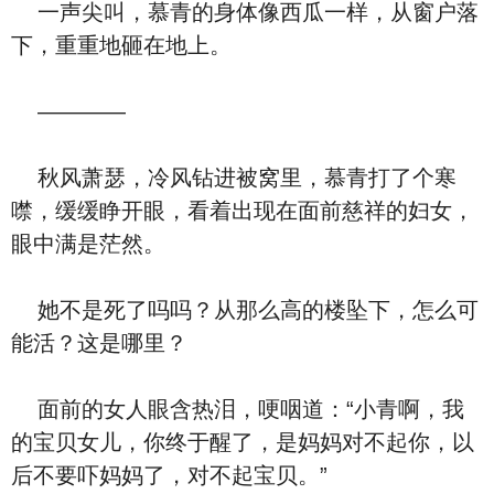
一声尖叫，慕青的身体像西瓜一样，从窗户落
下，重重地砸在地上。
————
秋风萧瑟，冷风钻进被窝里，慕青打了个寒
噤，缓缓睁开眼，看着出现在面前慈祥的妇女，
眼中满是茫然。
她不是死了吗吗？从那么高的楼坠下，怎么可
能活？这是哪里？
面前的女人眼含热泪，哽咽道：“小青啊，我
的宝贝女儿，你终于醒了，是妈妈对不起你，以
后不要吓妈妈了，对不起宝贝。”