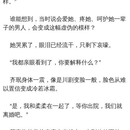
样。”
谁能想到，当时说会爱她、疼她、呵护她一辈
子的男人，会变成这幅虚伪的模样？
她哭累了，眼泪已经流干，只剩下哀嚎。
“我都亲眼看到了，你要解释什么？”
齐珉身体一震，像是川剧变脸一般，脸色从难
以置信变成冷若冰霜。
“是，我和柔柔在一起了，等你出院，我们就
离婚吧。”