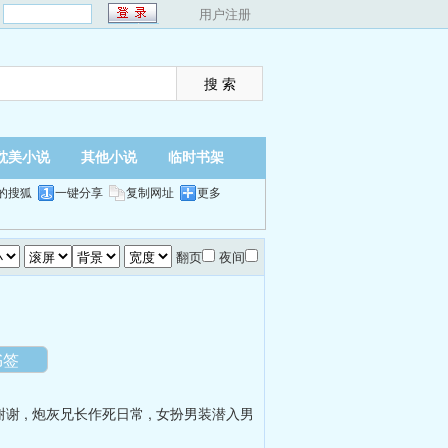
：
用户注册
耽美小说
其他小说
临时书架
的搜狐
一键分享
复制网址
更多
翻页
夜间
书签
谢谢
,
炮灰兄长作死日常
,
女扮男装潜入男