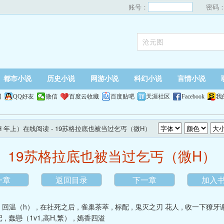
账号：
密码
都市小说
历史小说
网游小说
科幻小说
言情小说
网
QQ好友
微信
百度云收藏
百度贴吧
天涯社区
Facebook
我
H 年上）在线阅读
- 19苏格拉底也被当过乞丐（微H）
19苏格拉底也被当过乞丐（微H）
一章
返回目录
下一章
加入
,
回温（h）
,
在社死之后
,
雀巢茶萃
,
标配
,
鬼灭之刃 花人
,
收一下獠牙
记
,
蠢戀（1v1,高H,繁）
,
嫣香四溢