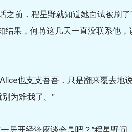
之前，程星野就知道她面试被刷了
知结果，何苒这几天一直没联系他，
，Alice也支支吾吾，只是翻来覆去地
你就别为难我了。”
一居开经济座谈会是吧？”程星野问