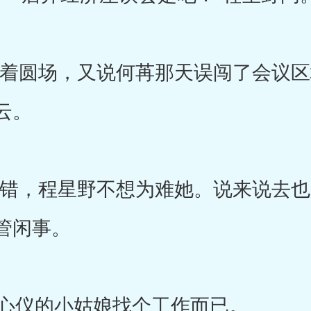
哈打着圆场，又说何苒那天误闯了会议
云。
e的错，程星野不想为难她。说来说去
管闲事。
心仪的小姑娘找个工作而已。