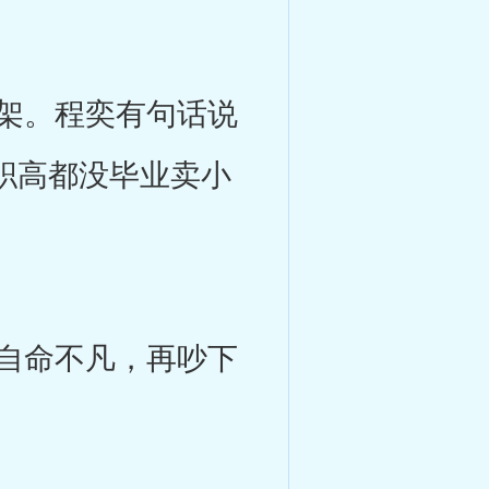
架。程奕有句话说
职高都没毕业卖小
自命不凡，再吵下