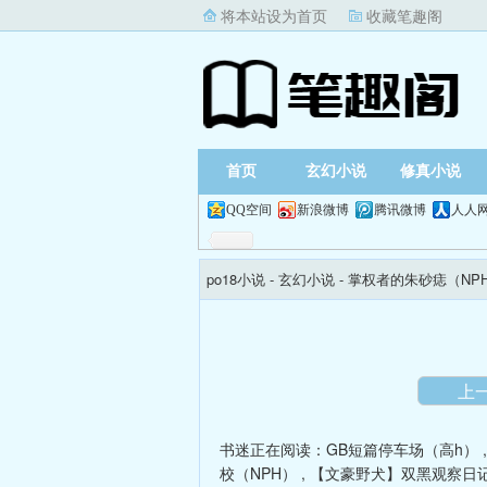
将本站设为首页
收藏笔趣阁
首页
玄幻小说
修真小说
QQ空间
新浪微博
腾讯微博
人人
po18小说
- 玄幻小说 -
掌权者的朱砂痣（NP
上
书迷正在阅读：
GB短篇停车场（高h）
校（NPH）
,
【文豪野犬】双黑观察日