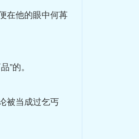
便在他的眼中何苒
品”的。
论被当成过乞丐