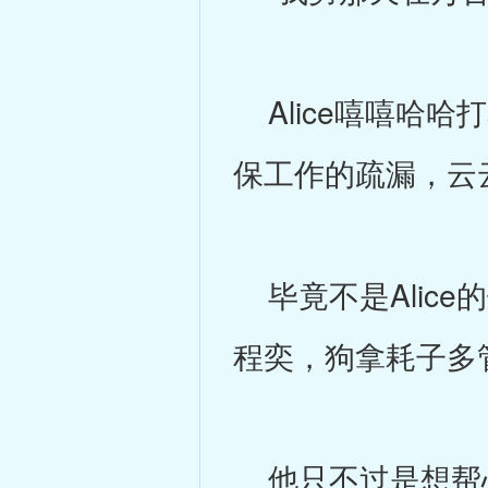
Alice嘻嘻哈
保工作的疏漏，云
毕竟不是Alic
程奕，狗拿耗子多
他只不过是想帮