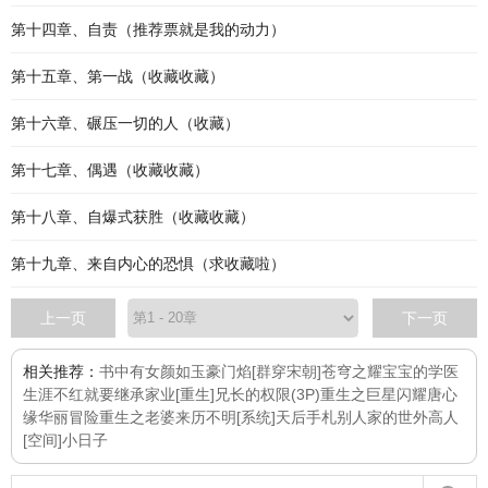
第十四章、自责（推荐票就是我的动力）
第十五章、第一战（收藏收藏）
第十六章、碾压一切的人（收藏）
第十七章、偶遇（收藏收藏）
第十八章、自爆式获胜（收藏收藏）
第十九章、来自内心的恐惧（求收藏啦）
上一页
下一页
相关推荐：
书中有女颜如玉
豪门焰
[群穿宋朝]苍穹之耀
宝宝的学医
生涯
不红就要继承家业[重生]
兄长的权限(3P)
重生之巨星闪耀
唐心
缘华丽冒险
重生之老婆来历不明
[系统]天后手札
别人家的世外高人
[空间]小日子