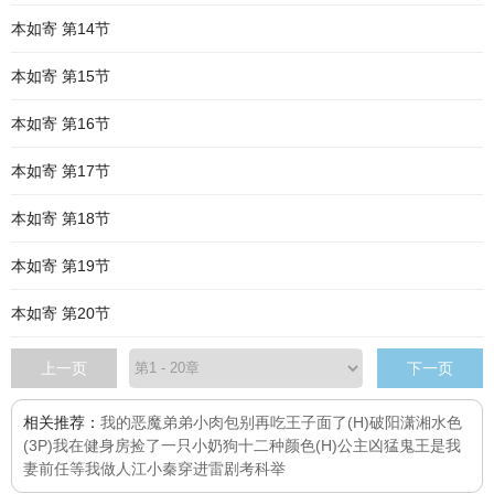
本如寄 第14节
本如寄 第15节
本如寄 第16节
本如寄 第17节
本如寄 第18节
本如寄 第19节
本如寄 第20节
上一页
下一页
相关推荐：
我的恶魔弟弟
小肉包
别再吃王子面了(H)
破阳
潇湘水色
(3P)
我在健身房捡了一只小奶狗
十二种颜色(H)
公主凶猛
鬼王是我
妻
前任等我做人
江小秦
穿进雷剧考科举