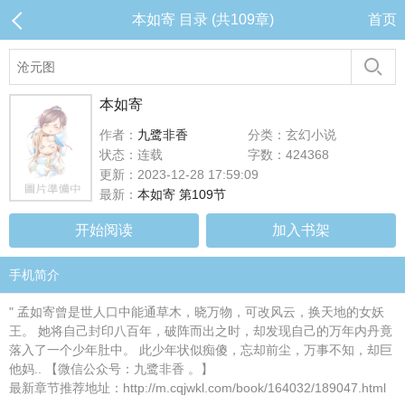
本如寄 目录 (共109章)
首页
本如寄
作者：
九鹭非香
分类：玄幻小说
状态：连载
字数：424368
更新：2023-12-28 17:59:09
最新：
本如寄 第109节
开始阅读
加入书架
手机简介
" 孟如寄曾是世人口中能通草木，晓万物，可改风云，换天地的女妖
王。 她将自己封印八百年，破阵而出之时，却发现自己的万年内丹竟
落入了一个少年肚中。 此少年状似痴傻，忘却前尘，万事不知，却巨
他妈.. 【微信公众号：九鹭非香 。】
最新章节推荐地址：http://m.cqjwkl.com/book/164032/189047.html