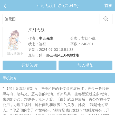
江河无渡 目录 (共64章)
首页
江河无渡
作者：
书会先生
分类：玄幻小说
状态：连载
字数：240361
更新：2024-07-03 18:51:33
最新：
第一部三镇风云64德胜楼
开始阅读
加入书架
手机简介
" 【黑】她就站在对面，与他相隔的不仅是滚滚长江，更是一条拉开
黑与白、暗与光、恶与善的鸿沟。肖凉终其一生都想渡过这条鸿沟，
来到她身边。却终是，江河无渡。【白】武汉解放后，肖公馆被移交
公用，办理手续时，她被问到和原房主的关系。她说：“我是他的家
人。”“你是他的妻子？”她摇头。“那你是他的妹妹？”她继续摇头，只