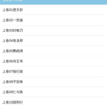
上卷01楚天舒
上卷02一世殇
上卷03封喉刃
上卷04青龙帮
上卷05鹦鹉洲
上卷06何五爷
上卷07独行路
上卷08宇宙锋
上卷09仁与善
上卷10踏荆行