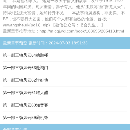
道：“我是他的家人。”这是一段关于情义的故事，发生于1916-1927
年间的民国武汉。阎罗重情，赤子有义。他从“虫蚁薄”至“摇龙入天”，
待得到这泼天富贵，她却转身不见……本故事纯属虚构，非史实。不
BE，也不强行大团圆，他们每个人都有自己的命运。首-发：
yuwangshe.uk(po1⒏ υip) 【微信公众号：书会先生 。】
最新章节推荐地址：http://m.cqjwkl.com/book/163695/205413.html
最新章节预览 更新时间：2024-07-03 18:51:33
第一部三镇风云64德胜楼
第一部三镇风云63赴鸿门
第一部三镇风云62讨好他
第一部三镇风云61吃大醋
第一部三镇风云60知音客
第一部三镇风云59藏机锋
全部章节列表